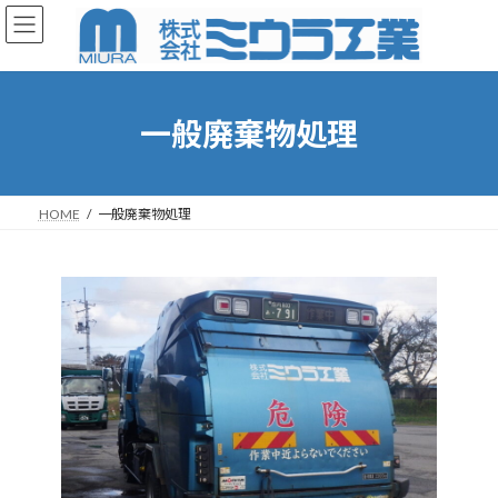
コ
ナ
ン
ビ
テ
ゲ
ン
ー
ツ
シ
へ
ョ
一般廃棄物処理
ス
ン
キ
に
ッ
移
プ
動
HOME
一般廃棄物処理